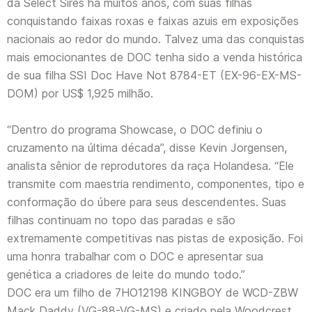
da Select Sires há muitos anos, com suas filhas
conquistando faixas roxas e faixas azuis em exposições
nacionais ao redor do mundo. Talvez uma das conquistas
mais emocionantes de DOC tenha sido a venda histórica
de sua filha SSI Doc Have Not 8784-ET (EX-96-EX-MS-
DOM) por US$ 1,925 milhão.
“Dentro do programa Showcase, o DOC definiu o
cruzamento na última década”, disse Kevin Jorgensen,
analista sênior de reprodutores da raça Holandesa. “Ele
transmite com maestria rendimento, componentes, tipo e
conformação do úbere para seus descendentes. Suas
filhas continuam no topo das paradas e são
extremamente competitivas nas pistas de exposição. Foi
uma honra trabalhar com o DOC e apresentar sua
genética a criadores de leite do mundo todo.”
DOC era um filho de 7HO12198 KINGBOY de WCD-ZBW
Mack Daddy (VG-88-VG-MS) e criado pela Woodcrest